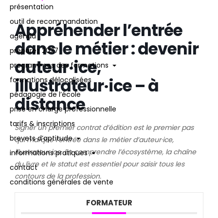
présentation
outil de recommandation
Appréhender l’entrée
agenda
dans le métier : devenir
préparez 2027
auteur·ice,
programmes des formations
illustrateur·ice – à
formations délocalisées
pédagogie de l’école
distance
prise en charge professionnelle
tarifs & inscriptions
Signer un premier contrat d’édition est le premier pas
brevets d’aptitude
qui marque l’entrée dans le métier d’auteur·ice,
illustrateur·ice. En comprendre l’écosystème, la chaîne
informations pratiques
du livre et le statut est essentiel pour saisir tous les
contact
contours de la profession.
conditions générales de vente
FORMATEUR