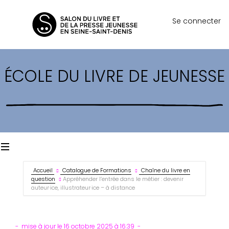
Se connecter
ÉCOLE DU LIVRE DE JEUNESSE
Accueil
Catalogue de Formations
Chaîne du livre en
question
Appréhender l’entrée dans le métier : devenir
auteur·ice, illustrateur·ice – à distance
mise à jour le 16 octobre 2025 à 16:39