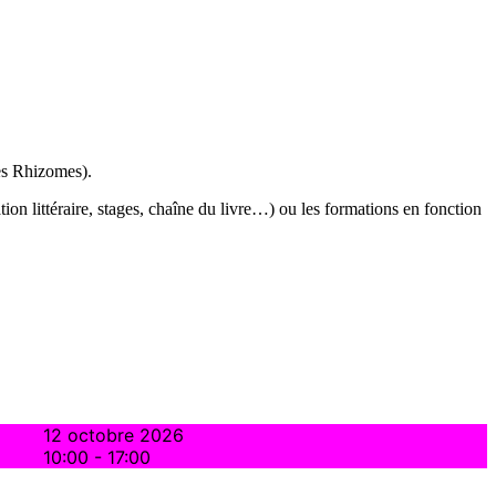
Les Rhizomes).
tion littéraire, stages, chaîne du livre…) ou les formations en fonction
12 octobre 2026
10:00
-
17:00