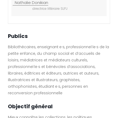
Nathalie Donikian
directrice littéraire SLPJ
Publics
Bibliothécaires, enseignant·e·s, professionnel·le·s de la
petite enfance, du champ social et d’accueils de
loisirs, médiatrices et médiateurs culturels,
professionnel·le·s et bénévoles d’associations,
libraires, éditrices et éditeurs, autrices et auteurs,
illustratrices et illustrateurs, graphistes,
orthophonistes, étudiant·e·s, personnes en
reconversion professionnelle
Objectif général
Mieux connaître les collections, les politiques