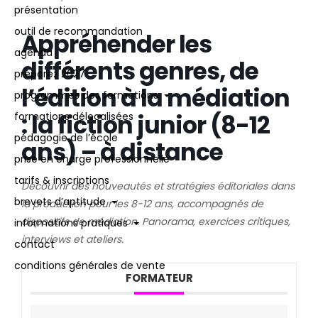
présentation
outil de recommandation
Appréhender les
agenda
différents genres, de
préparez 2027
l’édition à la médiation
programmes des formations
: la fiction junior (8-12
formations délocalisées
pédagogie de l’école
ans) – à distance
prise en charge professionnelle
tarifs & inscriptions
Découvrir des nouveautés et stratégies éditoriales dans
brevets d’aptitude
la production pour les 8-12 ans, accompagnés de
dispositifs de médiation. Panorama, exercices critiques,
informations pratiques
interviews et ateliers.
contact
conditions générales de vente
FORMATEUR