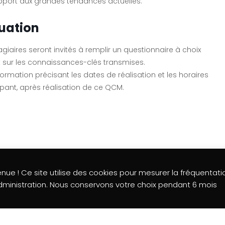
pport aux grandes tendances actuelles.
uation
stagiaires seront invités à remplir un questionnaire à choix
int sur les connaissances-clés transmises.
formation précisant les dates de réalisation et les horaires
pant, après réalisation de ce QCM.
ue ! Ce site utilise des cookies pour mesurer la fréquentatio
réclamation
administration. Nous conservons votre choix pendant 6 mois