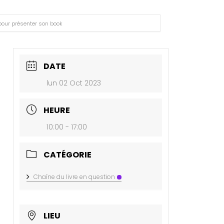
pour présenter son book
DATE
lun 02 Oct 2023
HEURE
10:00 - 17:00
CATÉGORIE
Chaîne du livre en question
LIEU