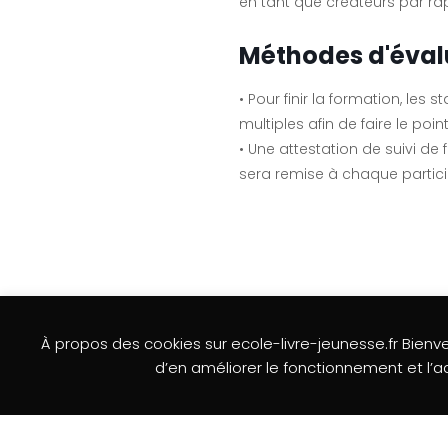
en tant que créateurs par ra
Méthodes d'éval
• Pour finir la formation, les 
multiples afin de faire le po
• Une attestation de suivi de 
sera remise à chaque partici
À propos des cookies sur ecole-livre-jeunesse.fr Bienven
L’association
Mentions légales
Formulaire de 
d’en améliorer le fonctionnement et l’