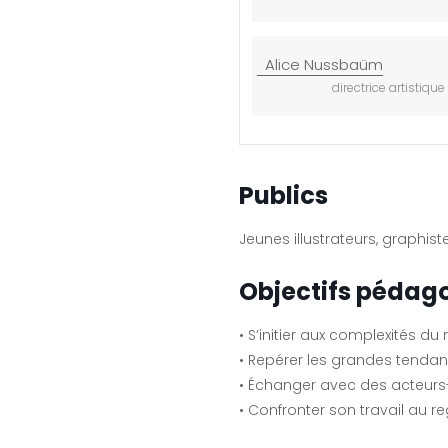
Alice Nussbaüm
directrice artistiqu
Publics
Jeunes illustrateurs, graphist
Objectifs pédag
• S’initier aux complexités du
• Repérer les grandes tenda
• Échanger avec des acteurs-cl
• Confronter son travail au r