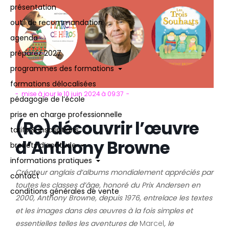
présentation
outil de recommandation
agenda
préparez 2027
programmes des formations
formations délocalisées
mise à jour le 10 juin 2024 à 09:37
pédagogie de l’école
prise en charge professionnelle
(Re)découvrir l’œuvre
tarifs & inscriptions
d’Anthony Browne
brevets d’aptitude
informations pratiques
Créateur anglais d’albums mondialement appréciés par
contact
toutes les classes d’âge, honoré du Prix Andersen en
conditions générales de vente
2000, Anthony Browne, depuis 1976, entrelace les textes
et les images dans des œuvres à la fois simples et
essentielles telles les aventures de
Marcel
, le