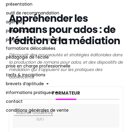
présentation
outil de recommandation
Appréhender les
agenda
romans pour ados : de
préparez 2027
l’édition à la médiation
programmes des formations
formations délocalisées
Découvrir des nouveautés et stratégies éditoriales dans
pédagogie de l’école
la production de romans pour ados, et des dispositifs de
prise en charge professionnelle
médiation qui s’appuient sur les pratiques des
tarifs & inscriptions
adolescents.
brevets d’aptitude
informations pratiques
FORMATEUR
contact
conditions générales de vente
Rachel Godefroy
SLPJ