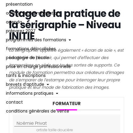
présentation
Stage de la pratique de
outil de recommandation
la sérigraphie – Niveau
agenda
préparez 2027
INITIE
programmes des formations
formations délocalisées
La sérigraphie, appelée également « écran de soie », est
un dérivé du pochoir, qui permet d’effectuer des
pédagogie de l’école
impressions en série sur toutes sortes de supports. Ce
prise en charge professionnelle
module de formation permettra aux créateurs d’images
tarifs & inscriptions
de s’emparer de l’estampe pour interroger leur propre
brevets d’aptitude
pratique et leur mode de fabrication des images.
informations pratiques
contact
FORMATEUR
conditions générales de vente
Noémie Privat
artiste taille doucière