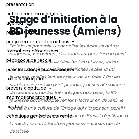
présentation
outil de recommandation
Stage d’initiation à la
agenda
BD jeunesse (Amiens)
préparez 2027
programmes des formations
Trois jours pour mieux connaître les éditeurs qui s’y
formations délocalisées
engagent, les auteurs, dessinateurs, pour faire le point
pédagogie de l’école
sur les médiations possibles, tant en classes, qu’en
centres de loisirs. Quelles spécificités recèle la BD
prise en charge professionnelle
jeunesse, quelles lectures peut-on en faire ? Par les
tarifs & inscriptions
nombreuses qu’elle peut prendre, par ses démarches
brevets d’aptitude
de créateurs, par les thématiques abordées, la BD
informations pratiques
jeunesse accompagne l’enfant-lecteur en devenir, le
contact
forme à une culture de l’image qui n’a pas son pareil !
Ce stage permet une inscription au Brevet d’aptitude à
conditions générales de vente
la médiation en littérature jeunesse – cursus bande
dessinée.